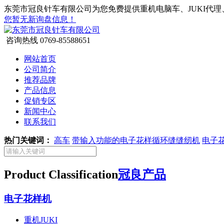
东莞市冠良针车有限公司为您免费提供重机电脑车、JUKI代理
您暂无新询盘信息！
咨询热线
0769-85588651
网站首页
公司简介
推荐品牌
产品信息
促销专区
新闻中心
联系我们
热门关键词：
高车
带输入功能的电子花样循环缝缝纫机
电子
Product Classification
冠良产品
电子花样机
重机JUKI