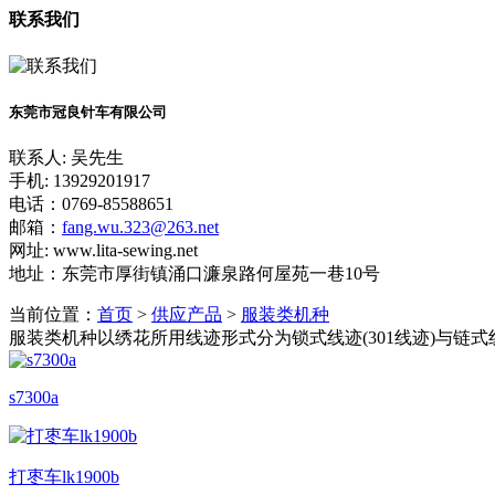
联系我们
东莞市冠良针车有限公司
联系人: 吴先生
手机: 13929201917
电话：0769-85588651
邮箱：
fang.wu.323@263.net
网址: www.lita-sewing.net
地址：东莞市厚街镇涌口濂泉路何屋苑一巷10号
当前位置：
首页
>
供应产品
>
服装类机种
服装类机种以绣花所用线迹形式分为锁式线迹(301线迹)与链式
s7300a
打枣车lk1900b