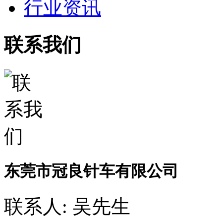
行业资讯
联系我们
东莞市冠良针车有限公司
联系人: 吴先生