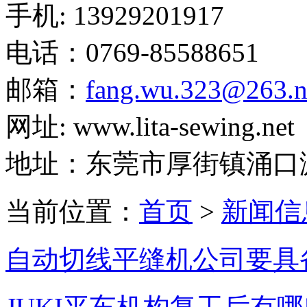
手机: 13929201917
电话：0769-85588651
邮箱：
fang.wu.323@263.n
网址: www.lita-sewing.net
地址：东莞市厚街镇涌口
当前位置：
首页
>
新闻信
自动切线平缝机公司要具