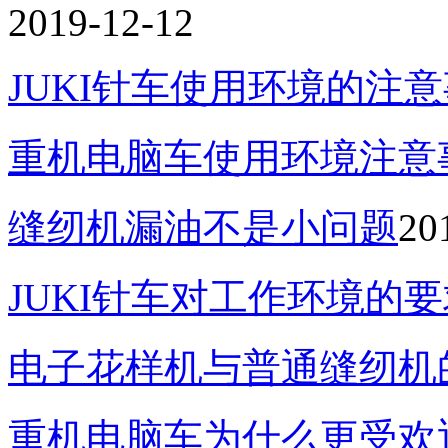
2019-12-12
JUKI针车使用环境的注
重机电脑车使用环境注意
缝纫机漏油不是小问题
20
JUKI针车对工作环境的
电子花样机与普通缝纫机
重机电脑车为什么更受欢