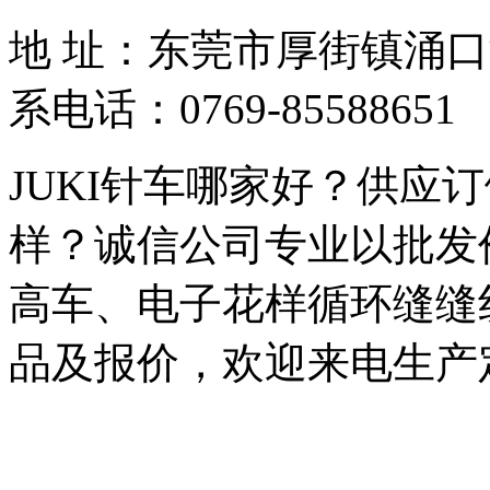
地 址：东莞市厚街镇涌
系电话：0769-85588651
JUKI针车哪家好？供应订
样？诚信公司专业以批发价
高车、电子花样循环缝缝
品及报价，欢迎来电生产